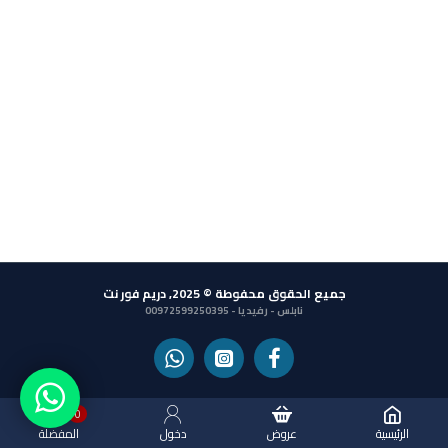
جميع الحقوق محفوطة © 2025, دريم فور نت
نابلس - رفيديا - 00972599250395
0
الرئيسية
عروض
دخول
المفضلة