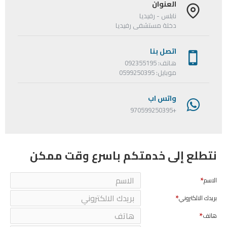
العنوان
نابلس - رفيديا
دخلة مستشفى رفيديا
اتصل بنا
هاتف: 092355195
موبايل: 0599250395
واتس اب
+970599250395
نتطلع إلى خدمتكم باسرع وقت ممكن
الاسم
بريدك الالكتروني
هاتف