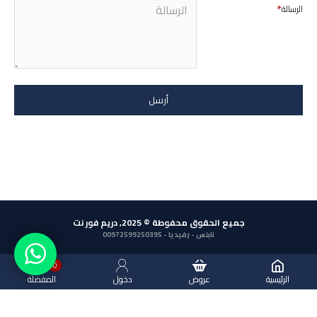
الرسالة
أرسل
جميع الحقوق محفوطة © 2025, دريم فور نت
نابلس - رفيديا - 00972599250395
0
الرئيسية
عروض
دخول
المفضلة