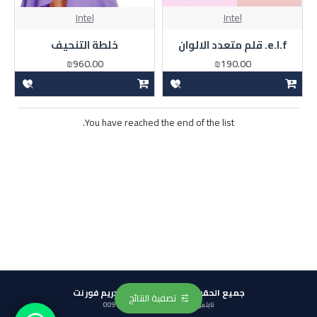
Intel
Intel
e.l.f. قلم متعدد الالوان
خلطة التنحيف
₪960.00
₪190.00
You have reached the end of the list.
جميع الحقوق محفوطة © 2025, دريم فور نت
تصفية النتائج
نابلس - رفيديا - 00972599250395