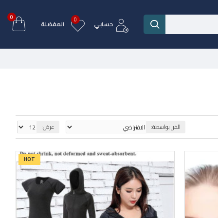
0
0
حسابي
المفضلة
الفرز بواسطة:
عرض:
HOT