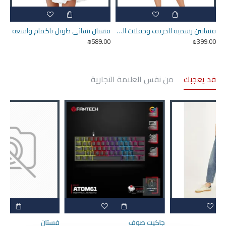
فساتين رسمية للخريف وحفلات الزفاف
فستان نسائي طويل باكمام واسعة
₪589.00
₪399.00
قد يعجبك
من نفس العلامة التجارية
جاكيت صوف
فستان