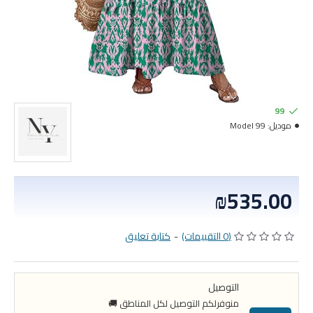
99
موديل:
Model 99
₪535.00
(0 التقييمات)
-
كتابة تعليق
التوصيل
منوفرلكم التوصيل لكل المناطق 🚚