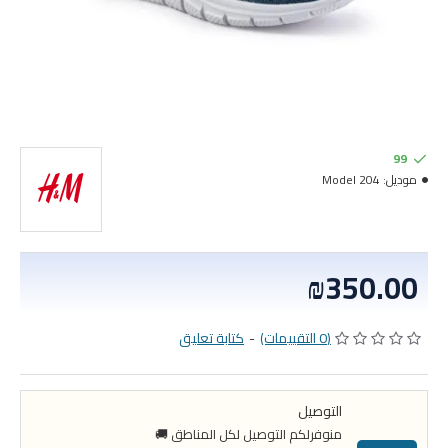
99
موديل:
Model 204
₪350.00
(0 التقييمات)
-
كتابة تعليق
التوصيل
منوفرلكم التوصيل لكل المناطق 🚚